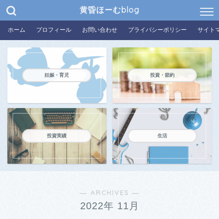
黄昏ほーむblog
ホーム
プロフィール
お問い合わせ
プライバシーポリシー
サイト
妊娠・育児
投資・節約
投資実績
生活
― ARCHIVES ―
2022年 11月