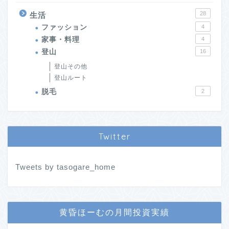
28
生活
ファッション
4
家事・料理
4
登山
16
登山その他
登山ルート
脱毛
2
Twitter
Tweets by tasogare_home
黄昏ほーむの月間投資実績