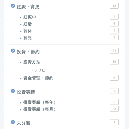
18
妊娠・育児
妊娠中
4
妊活
6
育休
4
育児
4
24
投資・節約
投資方法
19
トラリピ
資金管理・節約
5
36
投資実績
投資実績（毎年）
3
投資実績（毎月）
33
1
未分類