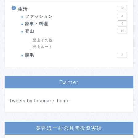
28
生活
ファッション
4
家事・料理
4
登山
16
登山その他
登山ルート
脱毛
2
Twitter
Tweets by tasogare_home
黄昏ほーむの月間投資実績