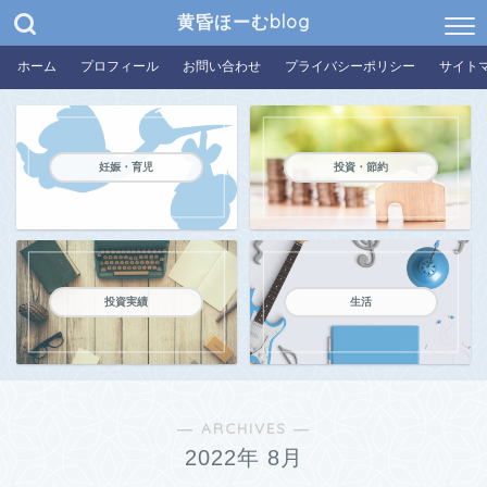
黄昏ほーむblog
ホーム
プロフィール
お問い合わせ
プライバシーポリシー
サイト
妊娠・育児
投資・節約
投資実績
生活
― ARCHIVES ―
2022年 8月