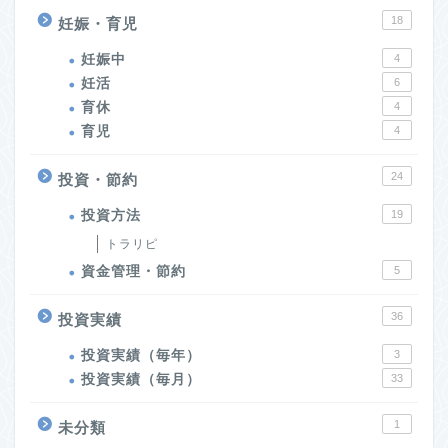
18
妊娠・育児
妊娠中
4
妊活
6
育休
4
育児
4
24
投資・節約
投資方法
19
トラリピ
資金管理・節約
5
36
投資実績
投資実績（毎年）
3
投資実績（毎月）
33
1
未分類