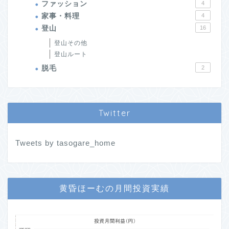
ファッション
4
家事・料理
4
登山
16
登山その他
登山ルート
脱毛
2
Twitter
Tweets by tasogare_home
黄昏ほーむの月間投資実績