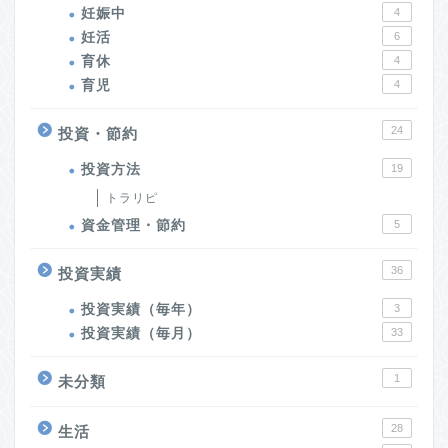
妊娠中
4
妊活
6
育休
4
育児
4
24
投資・節約
投資方法
19
トラリピ
資金管理・節約
5
36
投資実績
投資実績（毎年）
3
投資実績（毎月）
33
1
未分類
28
生活