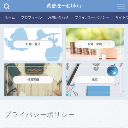
黄昏ほーむblog
ホーム
プロフィール
お問い合わせ
プライバシーポリシー
サイト
妊娠・育児
投資・節約
投資実績
生活
プライバシーポリシー