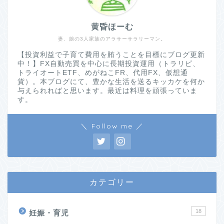
黄昏ほーむ
妻、娘の3人家族のアラサーサラリーマン。
【投資利益で子育て費用を賄うことを目標にブログ更新
中！】FX自動売買を中心に長期投資運用（トラリピ、
トライオートETF、めがねこFR、代用FX、仮想通
貨）。本ブログにて、豊かな生活を送るキッカケを何か
与えられればと思います。最近は料理を頑張っていま
す。
＼ Follow me ／
カテゴリー
18
妊娠・育児