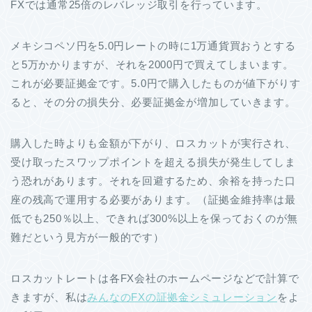
FXでは通常25倍のレバレッジ取引を行っています。
メキシコペソ円を5.0円レートの時に1万通貨買おうとする
と5万かかりますが、それを2000円で買えてしまいます。
これが必要証拠金です。5.0円で購入したものが値下がりす
ると、その分の損失分、必要証拠金が増加していきます。
購入した時よりも金額が下がり、ロスカットが実行され、
受け取ったスワップポイントを超える損失が発生してしま
う恐れがあります。それを回避するため、余裕を持った口
座の残高で運用する必要があります。（証拠金維持率は最
低でも250％以上、できれば300%以上を保っておくのが無
難だという見方が一般的です）
ロスカットレートは各FX会社のホームページなどで計算で
きますが、私は
みんなのFXの証拠金シミュレーション
をよ