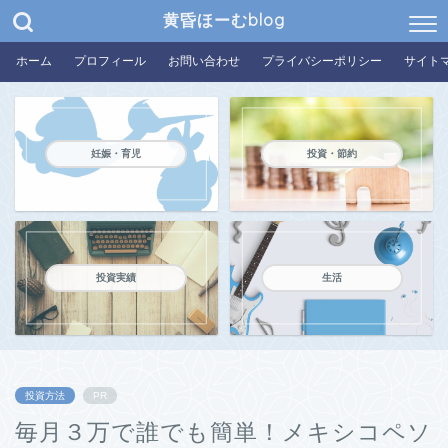
黄昏ほーむblog
ホーム
プロフィール
お問い合わせ
プライバシーポリシー
サイト
妊娠・育児
投資・節約
投資実績
生活
投資方法
PR
毎月３万で誰でも簡単！メキシコペソ