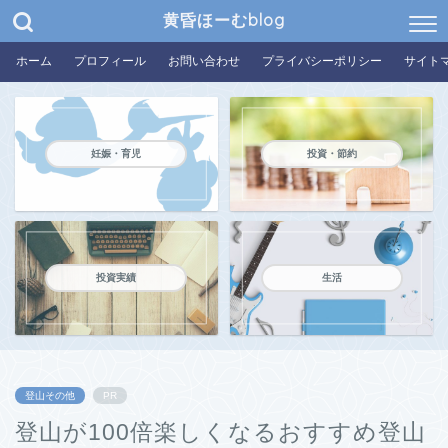
黄昏ほーむblog
ホーム
プロフィール
お問い合わせ
プライバシーポリシー
サイト
妊娠・育児
投資・節約
投資実績
生活
登山その他
PR
登山が100倍楽しくなるおすすめ登山