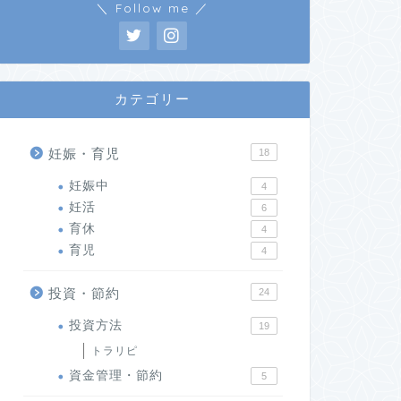
＼ Follow me ／
カテゴリー
妊娠・育児
18
妊娠中
4
妊活
6
育休
4
育児
4
投資・節約
24
投資方法
19
トラリピ
資金管理・節約
5