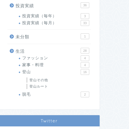
投資実績
36
投資実績（毎年）
3
投資実績（毎月）
33
未分類
1
生活
28
ファッション
4
家事・料理
4
登山
16
登山その他
登山ルート
脱毛
2
Twitter