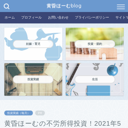
黄昏ほーむblog
ホーム
プロフィール
お問い合わせ
プライバシーポリシー
サイト
妊娠・育児
投資・節約
投資実績
生活
投資実績（毎月）
PR
黄昏ほーむの不労所得投資！2021年5