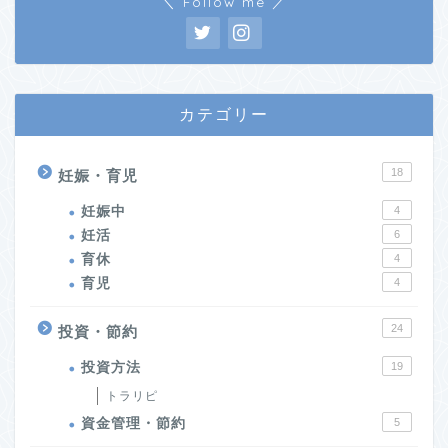
＼ Follow me ／
カテゴリー
18
妊娠・育児
妊娠中
4
妊活
6
育休
4
育児
4
24
投資・節約
投資方法
19
トラリピ
資金管理・節約
5